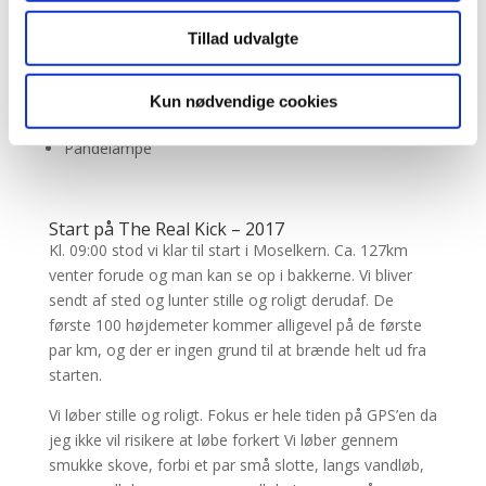
Mit ekstraudstyr på turen var egentligt sparsomt
eTrex 20x gps
Tillad udvalgte
Løbestave
Ekstra batterier
Kun nødvendige cookies
Trøje og regnbukser i rygsækken
Pandelampe
Start på The Real Kick – 2017
Kl. 09:00 stod vi klar til start i Moselkern. Ca. 127km
venter forude og man kan se op i bakkerne. Vi bliver
sendt af sted og lunter stille og roligt derudaf. De
første 100 højdemeter kommer alligevel på de første
par km, og der er ingen grund til at brænde helt ud fra
starten.
Vi løber stille og roligt. Fokus er hele tiden på GPS’en da
jeg ikke vil risikere at løbe forkert Vi løber gennem
smukke skove, forbi et par små slotte, langs vandløb,