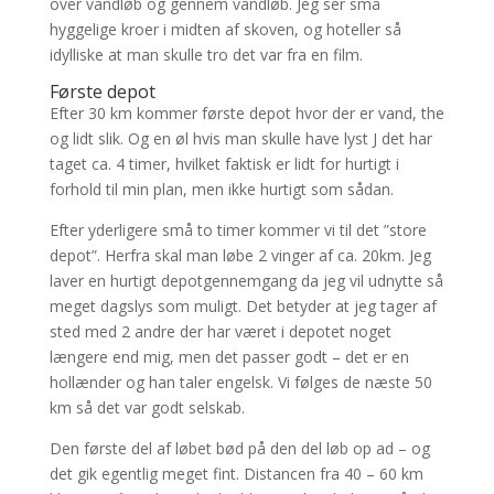
over vandløb og gennem vandløb. Jeg ser små
hyggelige kroer i midten af skoven, og hoteller så
idylliske at man skulle tro det var fra en film.
Første depot
Efter 30 km kommer første depot hvor der er vand, the
og lidt slik. Og en øl hvis man skulle have lyst J det har
taget ca. 4 timer, hvilket faktisk er lidt for hurtigt i
forhold til min plan, men ikke hurtigt som sådan.
Efter yderligere små to timer kommer vi til det ”store
depot”. Herfra skal man løbe 2 vinger af ca. 20km. Jeg
laver en hurtigt depotgennemgang da jeg vil udnytte så
meget dagslys som muligt. Det betyder at jeg tager af
sted med 2 andre der har været i depotet noget
længere end mig, men det passer godt – det er en
hollænder og han taler engelsk. Vi følges de næste 50
km så det var godt selskab.
Den første del af løbet bød på den del løb op ad – og
det gik egentlig meget fint. Distancen fra 40 – 60 km