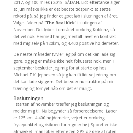
2017, og 100 miles i 2018. SÅDAN. Lidt eftertanke siger
at juni måske ikke er det bedste tidspunkt at sætte
rekord på, så jeg finder et godt løb i slutningen af året.
Valget falder på ”
The Real Kick
” i slutingen af
November. Det løbes i området omkring Koblenz, så
det vel nok. Hermed har jeg mentalt lavet en kontrakt
med mig selv på 120km, og 4.400 positive højdemeter.
De næste måneder tvivler jeg på om det kan lade sig
gøre, og jeg er måske ikke helt fokuseret nok, men i
september beslutter jeg mig for at starte op hos
Michael T.K. Jeppesen så jeg kan få lidt vejledning om
det kan lade sig gøre. Det betyder nu struktur på min
træning og fornyet håb om det er muligt.
Beslutningen
I starten af november træffer jeg beslutningen og
melder mig til. Nu begynder så forberedelserne. Løber
er 125 km, 4.400 højdemeter, vejret er omkring
frysepunktet og risikoen for regn er høj. Sporet er ikke
afmærket, man løber efter egen GPS og dele af ruten